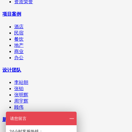
资质荣誉
项目案例
酒店
民宿
餐饮
地产
商业
办公
设计团队
李站朝
张铂
张明辉
周宇辉
顾伟
请您留言
新闻资讯
24小时客服热线：