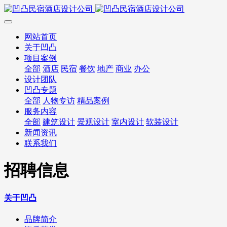
网站首页
关于凹凸
项目案例
全部
酒店
民宿
餐饮
地产
商业
办公
设计团队
凹凸专题
全部
人物专访
精品案例
服务内容
全部
建筑设计
景观设计
室内设计
软装设计
新闻资讯
联系我们
招聘信息
关于凹凸
品牌简介