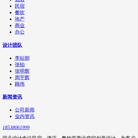
民宿
餐饮
地产
商业
办公
设计团队
李站朝
张铂
张明辉
周宇辉
顾伟
新闻资讯
公司新闻
业内资讯
18538061999