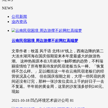
NEWS
公司新闻
业内资讯
云南民宿困境 周边游撑不起网红高端梦
文章作者：牧遥 风千语 北纬18°线上，西南边陲的第二
大淡水湖洱海在国庆假期迎来本年度最盛大的旅游热
潮。 这种热闹原本在3月就有一触即燃的趋势，不料瑞
丽疫情给了所有整装待发的民宿老板当头一棒。「恢复
得不怎么样。」足以概括这一年在云南民宿老板们的经
营状况及心情。 但在国庆假期之前，大理一些民宿的房
间还没有订完，那种一张沙发位卖出上千的好日子一去
不复返。半年前的黄金周，这里的沙发顶多炒到240元。
现如
2021-10-18
凹凸环境艺术设计公司
81