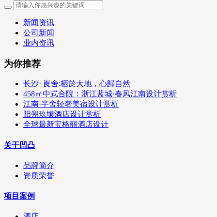
新闻资讯
公司新闻
业内资讯
为你推荐
长沙· 崀舍:栖於大地，心歸自然
458㎡中式合院：浙江蓝城·春风江南设计赏析
江南·半舍轻奢美宿设计赏析
阳朔玖壤酒店设计赏析
全球最新宝格丽酒店设计
关于凹凸
品牌简介
资质荣誉
项目案例
酒店