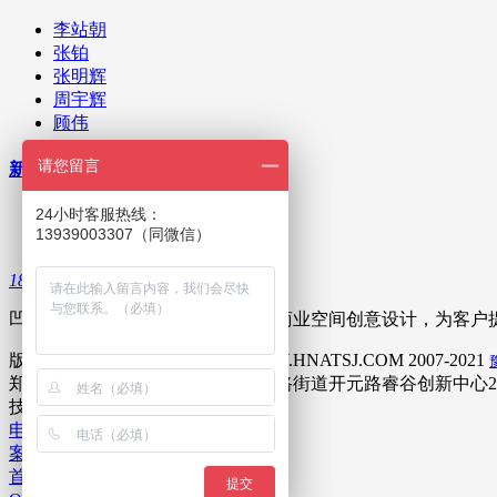
李站朝
张铂
张明辉
周宇辉
顾伟
请您留言
新闻资讯
24小时客服热线：
公司新闻
13939003307（同微信）
业内资讯
18538061999
凹凸设计专注民宿、酒店、餐饮等商业空间创意设计，为客户提
版权所有©凹凸环境艺术设计 WWW.HNATSJ.COM 2007-2021
郑州地址：惠济区迎宾路街道迎宾路街道开元路睿谷创新中心2
技术支持：
米拓建站
7.2.0
电话咨询
案例展示
首席团队
提交