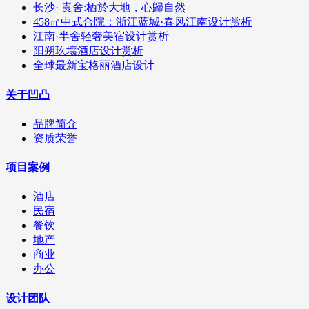
长沙· 崀舍:栖於大地，心歸自然
458㎡中式合院：浙江蓝城·春风江南设计赏析
江南·半舍轻奢美宿设计赏析
阳朔玖壤酒店设计赏析
全球最新宝格丽酒店设计
关于凹凸
品牌简介
资质荣誉
项目案例
酒店
民宿
餐饮
地产
商业
办公
设计团队