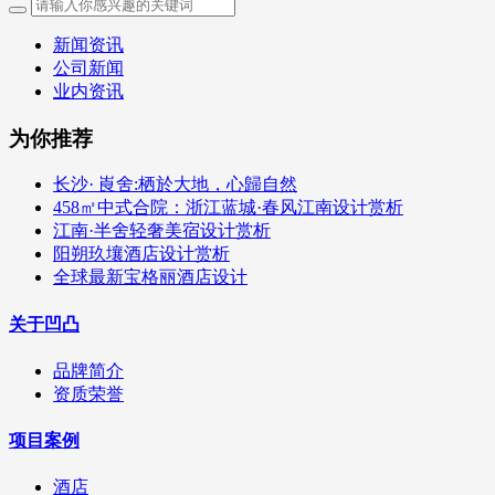
新闻资讯
公司新闻
业内资讯
为你推荐
长沙· 崀舍:栖於大地，心歸自然
458㎡中式合院：浙江蓝城·春风江南设计赏析
江南·半舍轻奢美宿设计赏析
阳朔玖壤酒店设计赏析
全球最新宝格丽酒店设计
关于凹凸
品牌简介
资质荣誉
项目案例
酒店