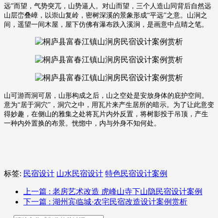
远”而望，气势突兀，山势逼人。对山而望，三个人造山同背后自然远
山层峦叠嶂，以崇山复岭，密树深溪的景象形成“平远”之意。山涧之
间，遥望一间木屋，屋下仿佛有瀑布跌入溪涧，是画意中点睛之笔。
山可游而洞可居，山形构成之后，山之空处是安放身体的庇护空间。
意为
“居于洞穴”，洞穴之中，用瓦片来产生居所的暗示。为了让此意变
得妙趣，在侧山的雅集之处将瓦片内外反置，将树影投于吊顶，产生
一种内外置换的布景。恍惚中，内与外身不知何处。
标签:
民宿设计
山水民宿设计
特色民宿设计案例
上一篇
: 老房艺术改造 虎峰山寺下山隐民宿设计案例
下一篇
: 湖州宾临城·农宅民宿改造设计案例赏析