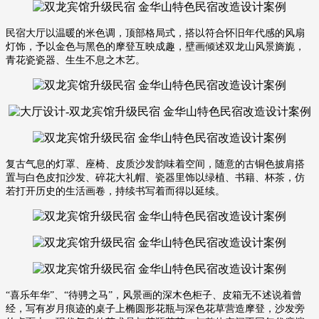
民宿大厅以温暖的米色调，顶部格局式，搭以符合怀旧年代感的风扇
灯饰，予以金色与黑色的摩登互映成趣，壁画倾述双龙山风景旖旎，
青花瓷瓷器、生生不息之木艺。
复古气息的灯罩、座椅、皮质沙发韵味着空间，随意的古铜色披肩搭
置与白色皮扣沙发、碎花大礼帽、瓷器里饰以绿植、书籍、杯茶，仿
若打开历史的生活画卷，持续书写着而得以延续。
“喜乐年华”、“待骋之马”，风景画的深木色柜子、皮箱无不述说着曾
经，写有岁月痕迹的桌子上椭圆形花瓶与深色花草营造摩登，沙发旁