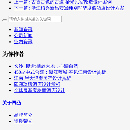
上一篇
: 古香古色的古道·拾光民宿改造设计案例
下一篇
: 浙江绍兴新昌安岚纯别墅型度假酒店设计方案
新闻资讯
公司新闻
业内资讯
为你推荐
长沙· 崀舍:栖於大地，心歸自然
458㎡中式合院：浙江蓝城·春风江南设计赏析
江南·半舍轻奢美宿设计赏析
阳朔玖壤酒店设计赏析
全球最新宝格丽酒店设计
关于凹凸
品牌简介
资质荣誉