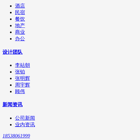
酒店
民宿
餐饮
地产
商业
办公
设计团队
李站朝
张铂
张明辉
周宇辉
顾伟
新闻资讯
公司新闻
业内资讯
18538061999