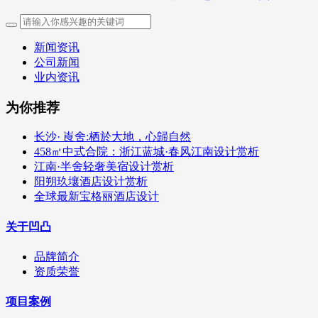
新闻资讯
公司新闻
业内资讯
为你推荐
长沙· 崀舍:栖於大地，心歸自然
458㎡中式合院：浙江蓝城·春风江南设计赏析
江南·半舍轻奢美宿设计赏析
阳朔玖壤酒店设计赏析
全球最新宝格丽酒店设计
关于凹凸
品牌简介
资质荣誉
项目案例