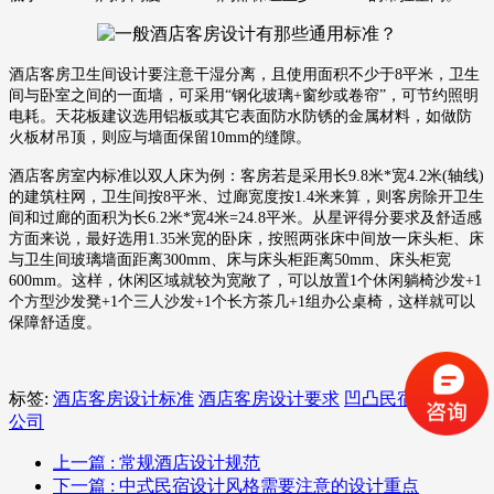
酒店客房卫生间设计要注意干湿分离，且使用面积不少于8平米，卫生
间与卧室之间的一面墙，可采用“钢化玻璃+窗纱或卷帘”，可节约照明
电耗。天花板建议选用铝板或其它表面防水防锈的金属材料，如做防
火板材吊顶，则应与墙面保留10mm的缝隙。
酒店客房室内标准以双人床为例：客房若是采用长9.8米*宽4.2米(轴线)
的建筑柱网，卫生间按8平米、过廊宽度按1.4米来算，则客房除开卫生
间和过廊的面积为长6.2米*宽4米=24.8平米。从星评得分要求及舒适感
方面来说，最好选用1.35米宽的卧床，按照两张床中间放一床头柜、床
与卫生间玻璃墙面距离300mm、床与床头柜距离50mm、床头柜宽
600mm。这样，休闲区域就较为宽敞了，可以放置1个休闲躺椅沙发+1
个方型沙发凳+1个三人沙发+1个长方茶几+1组办公桌椅，这样就可以
保障舒适度。
标签:
酒店客房设计标准
酒店客房设计要求
凹凸民宿酒店设计
公司
上一篇
: 常规酒店设计规范
下一篇
: 中式民宿设计风格需要注意的设计重点