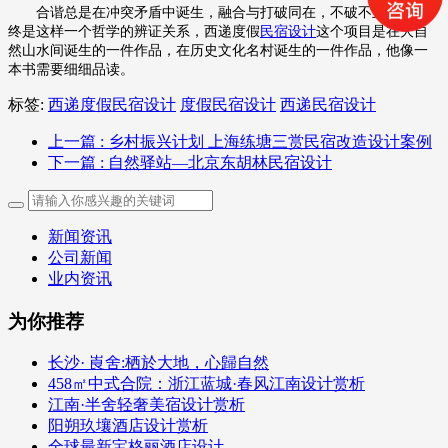
合谐总是在冲突矛盾中诞生，融合与打破同在，不破不立，他始
终是这样一个哲学的辨证关系，西递度假
民宿设计
这个项目是在大自
然山水间诞生的一件作品，在历史文化名村诞生的一件作品，他像一
本书需要细细品读。
标签:
西递度假民宿设计
度假民宿设计
西递民宿设计
上一篇
: 乡村振兴计划 上海练塘三赏民宿改造设计案例
下一篇
: 自然驿站—北京东胡林民宿设计
新闻资讯
公司新闻
业内资讯
为你推荐
长沙· 崀舍:栖於大地，心歸自然
458㎡中式合院：浙江蓝城·春风江南设计赏析
江南·半舍轻奢美宿设计赏析
阳朔玖壤酒店设计赏析
全球最新宝格丽酒店设计