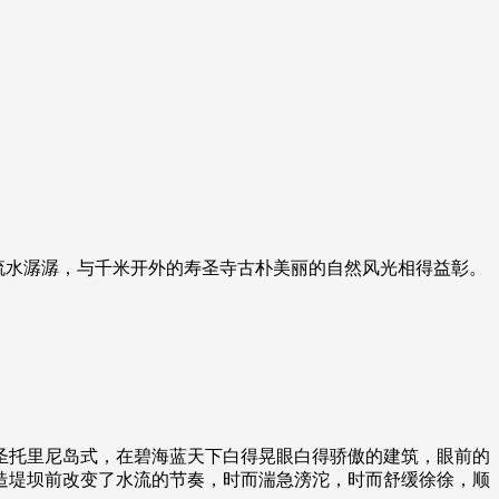
流水潺潺，与千米开外的寿圣寺古朴美丽的自然风光相得益彰。
托里尼岛式，在碧海蓝天下白得晃眼白得骄傲的建筑，眼前的
造堤坝前改变了水流的节奏，时而湍急滂沱，时而舒缓徐徐，顺