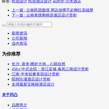
标签:
民宿设计
民宿酒店设计
花间堂·沂水酒店
上一篇
: 云南民宿困境 周边游撑不起网红高端梦
下一篇
: 云南美憬阁精选酒店设计赏析
新闻资讯
公司新闻
业内资讯
为你推荐
长沙· 崀舍:栖於大地，心歸自然
458㎡中式合院：浙江蓝城·春风江南设计赏析
江南·半舍轻奢美宿设计赏析
阳朔玖壤酒店设计赏析
全球最新宝格丽酒店设计
关于凹凸
品牌简介