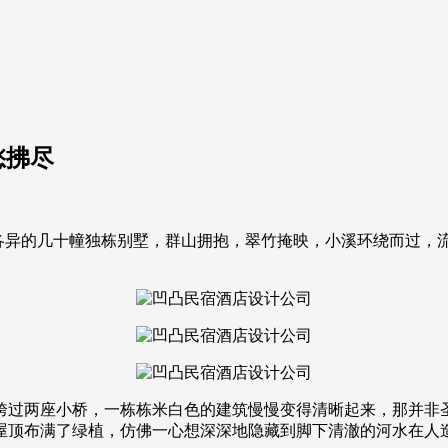
愁拂尽
异的几十幢独栋别墅，群山拥抱，翠竹掩映，小溪环绕而过，
过两座小桥，一栋栋米白色的建筑慢慢变得清晰起来，那并非圣
屋顶布满了绿植，仿佛一心想深深地隐藏到脚下清澈的河水在人