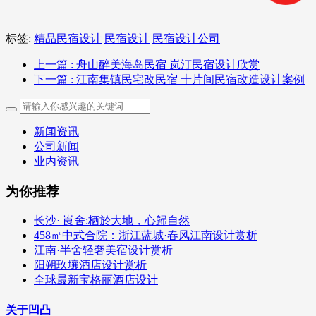
标签:
精品民宿设计
民宿设计
民宿设计公司
上一篇
: 舟山醉美海岛民宿 岚汀民宿设计欣赏
下一篇
: 江南集镇民宅改民宿 十片间民宿改造设计案例
新闻资讯
公司新闻
业内资讯
为你推荐
长沙· 崀舍:栖於大地，心歸自然
458㎡中式合院：浙江蓝城·春风江南设计赏析
江南·半舍轻奢美宿设计赏析
阳朔玖壤酒店设计赏析
全球最新宝格丽酒店设计
关于凹凸