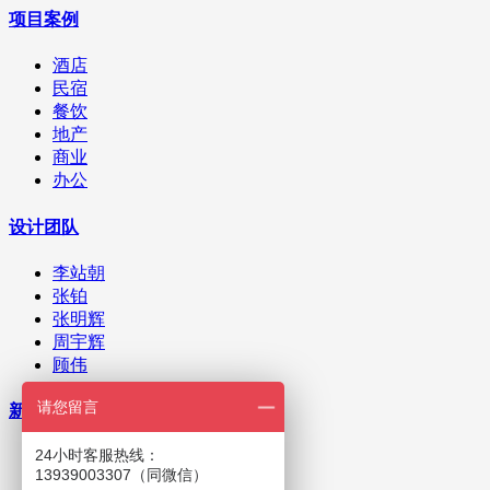
项目案例
酒店
民宿
餐饮
地产
商业
办公
设计团队
李站朝
张铂
张明辉
周宇辉
顾伟
请您留言
新闻资讯
24小时客服热线：
公司新闻
13939003307（同微信）
业内资讯