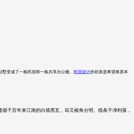
栋别墅变成了一栋民宿和一栋共享办公楼。
民宿设计
的初衷是希望将原本
遵循千百年来江南的白墙黑瓦，却又棱角分明。线条干净利落，