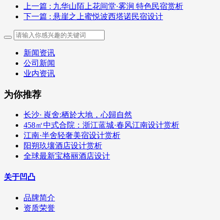
上一篇
: 九华山陌上花间堂·雾涧 特色民宿赏析
下一篇
: 悬崖之上蜜悦波西塔诺民宿设计
新闻资讯
公司新闻
业内资讯
为你推荐
长沙· 崀舍:栖於大地，心歸自然
458㎡中式合院：浙江蓝城·春风江南设计赏析
江南·半舍轻奢美宿设计赏析
阳朔玖壤酒店设计赏析
全球最新宝格丽酒店设计
关于凹凸
品牌简介
资质荣誉