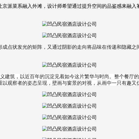
让京派菜系融入外滩，设计师希望通过提升空间的品鉴感来融入
形成点状发光的矩阵，又通过阴影的走向将品味在传递和隐藏之
主义建筑，以近百年的沉淀见着如今这片繁华与时尚。整个餐厅的
重以观察者的姿态呈现，壁画与窗景的对视，从画中一只有趣又