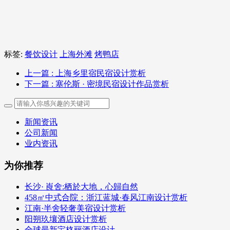
标签:
餐饮设计
上海外滩
烤鸭店
上一篇
: 上海乡里宿民宿设计赏析
下一篇
: 塞伦斯 · 密境民宿设计作品赏析
新闻资讯
公司新闻
业内资讯
为你推荐
长沙· 崀舍:栖於大地，心歸自然
458㎡中式合院：浙江蓝城·春风江南设计赏析
江南·半舍轻奢美宿设计赏析
阳朔玖壤酒店设计赏析
全球最新宝格丽酒店设计