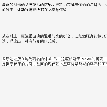
晟永兴深谙酒品与菜系的搭配，被称为京城最懂酒的烤鸭店。
的到来，让动线与视线都在此愿意停留。
从选材上，更注重玻璃的通透与光的折合，让红酒瓶身的标识
选，呼应出一种有节奏的仪式感。
餐厅选址所在地为著名的外滩5号，这座始建于1925年的折衷
是贯穿餐厅的走廊，整面的现代艺术壁画将紫禁城的尊严和庄