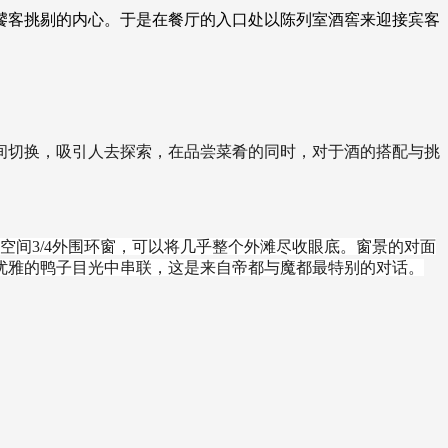
饕客挑剔的内心。于是在餐厅的入口处以陈列室酒窖来迎接宾客
间切换，吸引人去探索，在品尝菜肴的同时，对于酒的搭配与挑
空间3/4外围环窗，可以将几乎整个外滩尽收眼底。
窗景的对面
优雅的鸭子目光中串联，这是来自帝都与魔都最特别的对话。