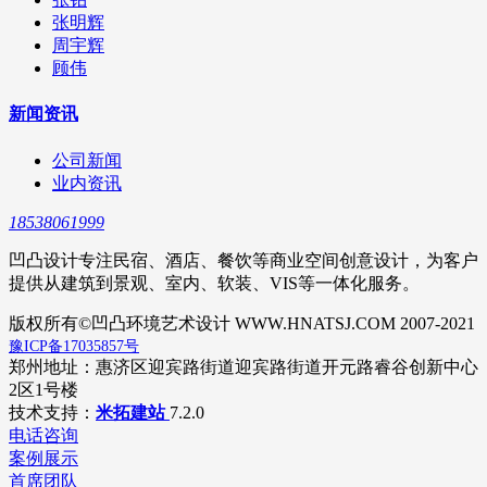
张明辉
周宇辉
顾伟
新闻资讯
公司新闻
业内资讯
18538061999
凹凸设计专注民宿、酒店、餐饮等商业空间创意设计，为客户
提供从建筑到景观、室内、软装、VIS等一体化服务。
版权所有©凹凸环境艺术设计 WWW.HNATSJ.COM 2007-2021
豫ICP备17035857号
郑州地址：惠济区迎宾路街道迎宾路街道开元路睿谷创新中心
2区1号楼
技术支持：
米拓建站
7.2.0
电话咨询
案例展示
首席团队