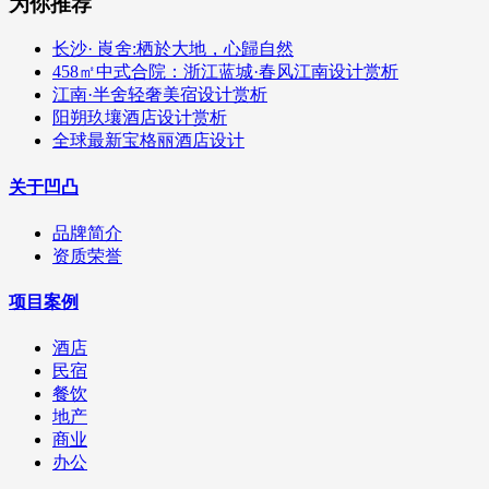
为你推荐
长沙· 崀舍:栖於大地，心歸自然
458㎡中式合院：浙江蓝城·春风江南设计赏析
江南·半舍轻奢美宿设计赏析
阳朔玖壤酒店设计赏析
全球最新宝格丽酒店设计
关于凹凸
品牌简介
资质荣誉
项目案例
酒店
民宿
餐饮
地产
商业
办公