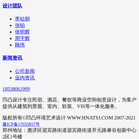
设计团队
李站朝
张铂
张明辉
周宇辉
顾伟
新闻资讯
公司新闻
业内资讯
18538061999
凹凸设计专注民宿、酒店、餐饮等商业空间创意设计，为客户
提供从建筑到景观、室内、软装、VIS等一体化服务。
版权所有©凹凸环境艺术设计 WWW.HNATSJ.COM 2007-2021
豫ICP备17035857号
郑州地址：惠济区迎宾路街道迎宾路街道开元路睿谷创新中心
2区1号楼