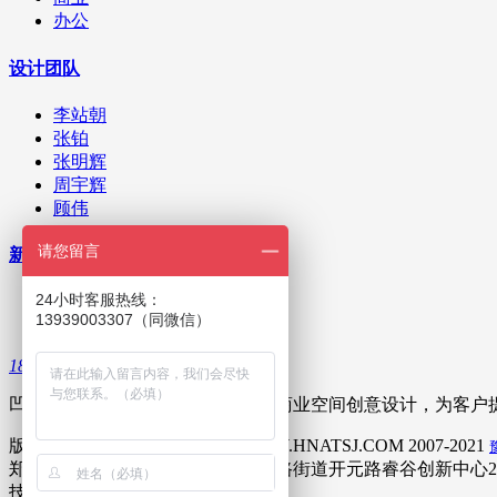
办公
设计团队
李站朝
张铂
张明辉
周宇辉
顾伟
请您留言
新闻资讯
24小时客服热线：
公司新闻
13939003307（同微信）
业内资讯
18538061999
凹凸设计专注民宿、酒店、餐饮等商业空间创意设计，为客户提
版权所有©凹凸环境艺术设计 WWW.HNATSJ.COM 2007-2021
郑州地址：惠济区迎宾路街道迎宾路街道开元路睿谷创新中心2
技术支持：
米拓建站
7.2.0