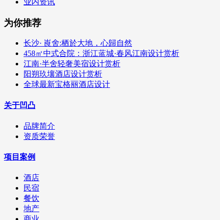
业内资讯
为你推荐
长沙· 崀舍:栖於大地，心歸自然
458㎡中式合院：浙江蓝城·春风江南设计赏析
江南·半舍轻奢美宿设计赏析
阳朔玖壤酒店设计赏析
全球最新宝格丽酒店设计
关于凹凸
品牌简介
资质荣誉
项目案例
酒店
民宿
餐饮
地产
商业