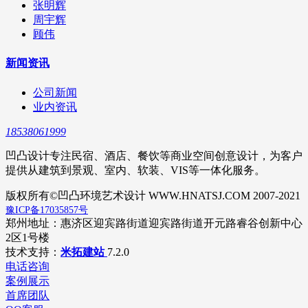
张明辉
周宇辉
顾伟
新闻资讯
公司新闻
业内资讯
18538061999
凹凸设计专注民宿、酒店、餐饮等商业空间创意设计，为客户
提供从建筑到景观、室内、软装、VIS等一体化服务。
版权所有©凹凸环境艺术设计 WWW.HNATSJ.COM 2007-2021
豫ICP备17035857号
郑州地址：惠济区迎宾路街道迎宾路街道开元路睿谷创新中心
2区1号楼
技术支持：
米拓建站
7.2.0
电话咨询
案例展示
首席团队