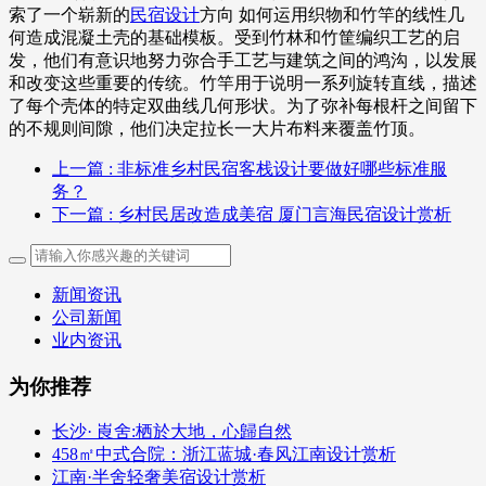
索了一个崭新的
民宿设计
方向 如何运用织物和竹竿的线性几
何造成混凝土壳的基础模板。受到竹林和竹筐编织工艺的启
发，他们有意识地努力弥合手工艺与建筑之间的鸿沟，以发展
和改变这些重要的传统。竹竿用于说明一系列旋转直线，描述
了每个壳体的特定双曲线几何形状。为了弥补每根杆之间留下
的不规则间隙，他们决定拉长一大片布料来覆盖竹顶。
上一篇
: 非标准乡村民宿客栈设计要做好哪些标准服
务？
下一篇
: 乡村民居改造成美宿 厦门言海民宿设计赏析
新闻资讯
公司新闻
业内资讯
为你推荐
长沙· 崀舍:栖於大地，心歸自然
458㎡中式合院：浙江蓝城·春风江南设计赏析
江南·半舍轻奢美宿设计赏析