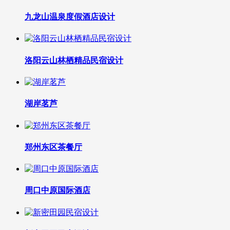
九龙山温泉度假酒店设计
洛阳云山林栖精品民宿设计
湖岸茗芦
郑州东区茶餐厅
周口中原国际酒店