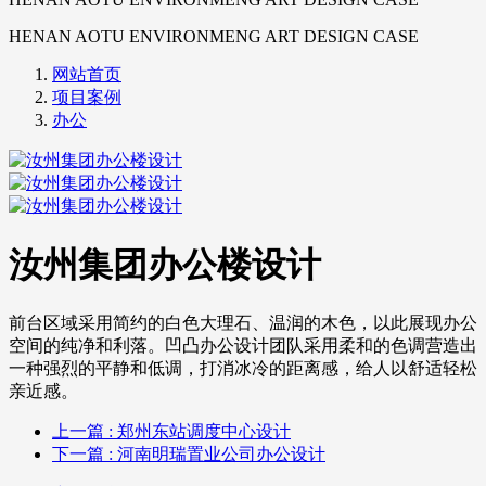
HENAN AOTU ENVIRONMENG ART DESIGN CASE
网站首页
项目案例
办公
汝州集团办公楼设计
前台区域采用简约的白色大理石、温润的木色，以此展现办公
空间的纯净和利落。凹凸办公设计团队采用柔和的色调营造出
一种强烈的平静和低调，打消冰冷的距离感，给人以舒适轻松
亲近感。
上一篇
: 郑州东站调度中心设计
下一篇
: 河南明瑞置业公司办公设计