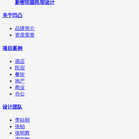
新密田园民宿设计
关于凹凸
品牌简介
资质荣誉
项目案例
酒店
民宿
餐饮
地产
商业
办公
设计团队
李站朝
张铂
张明辉