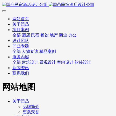
网站首页
关于凹凸
项目案例
全部
酒店
民宿
餐饮
地产
商业
办公
设计团队
凹凸专题
全部
人物专访
精品案例
服务内容
全部
建筑设计
景观设计
室内设计
软装设计
新闻资讯
联系我们
网站地图
关于凹凸
品牌简介
资质荣誉