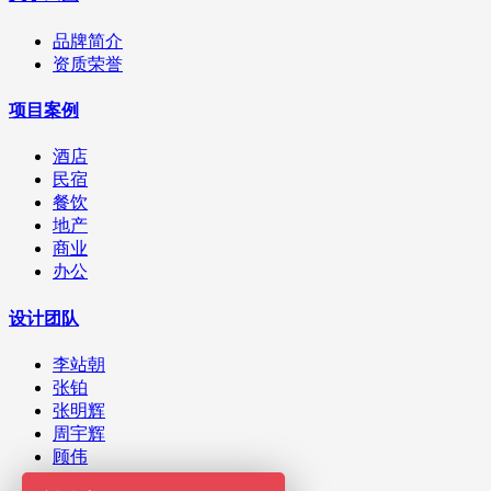
品牌简介
资质荣誉
项目案例
酒店
民宿
餐饮
地产
商业
办公
设计团队
李站朝
张铂
张明辉
周宇辉
顾伟